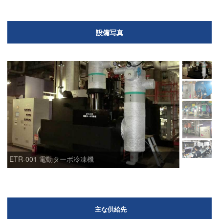
設備写真
ETR-001 電動ターボ冷凍機
主な供給先